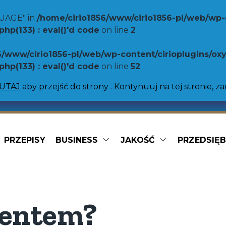
UAGE" in
/home/cirio1856/www/cirio1856-pl/web/wp-
p(133) : eval()'d code
on line
2
6/www/cirio1856-pl/web/wp-content/cirioplugins/o
p(133) : eval()'d code
on line
52
TUTAJ
aby przejść do strony . Kontynuuj na tej stronie, z
PRZEPISY
BUSINESS
JAKOŚĆ
PRZEDSIĘ
Gotowe dania
ellini
Sos do makaronu
Pizza sauce
mentem?
tti
Organiczny
a duża maślana