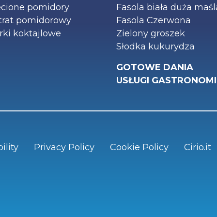
cione pomidory
Fasola biała duża maś
trat pomidorowy
Fasola Czerwona
ki koktajlowe
Zielony groszek
Słodka kukurydza
GOTOWE DANIA
USŁUGI GASTRONOM
ility
Privacy Policy
Cookie Policy
Cirio.it