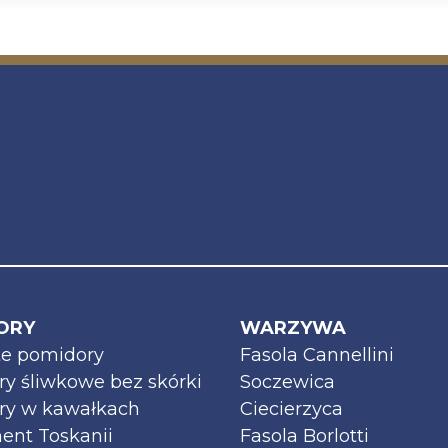
ORY
WARZYWA
te pomidory
Fasola Cannellini
y śliwkowe bez skórki
Soczewica
ry w kawałkach
Ciecierzyca
ent Toskanii
Fasola Borlotti