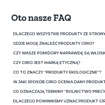
Koncentrat pomidorowy
Fasola Cze
Pomidorki koktajlowe
Zielony gr
Oto nasze FAQ
Słodka kuk
DLACZEGO WSZYSTKIE PRODUKTY ZE STRONY
GDZIE MOGĘ ZNALEŹĆ PRODUKTY CIRIO?
CZY WASZE POMIDORY NAPRAWDĘ SĄ WŁOSKIE
CZY CIRIO JEST MARKĄ ETYCZNĄ?
CO TO ZNACZY “PRODUKTY EKOLOGICZNE”?
W JAKI SPOSÓB CIRIO OCENIA DANY PRODUK
CO OZNACZAJĄ TERMINY “ROLNICTWO PRECYZ
DLACZEGO POWINNIŚMY UZNAĆ PRODUKT CI