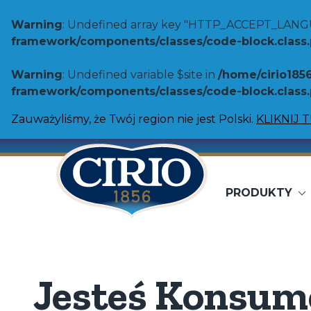
Warning
: Undefined array key "HTTP_ACCEPT_LANG
framework/components/classes/code-block.class.ph
Warning
: Undefined variable $site in
/home/cirio185
framework/components/classes/code-block.class.ph
Zauważyliśmy, że Twój region nie jest Polski.
KLIKNIJ 
PRODUKTY
Pomidory
Warzywa
Przetarte pomidory
Fasola Cann
Pomidory śliwkowe bez skórki
Soczewica
Pomidory w kawałkach
Ciecierzyca
Jesteś Konsu
Asortyment Toskanii
Fasola Borlo
Rozgniecione pomidory
Fasola biał