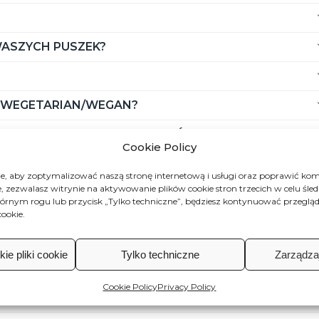
WASZYCH PUSZEK?
A WEGETARIAN/WEGAN?
ENU I ODPOWIEDNIE DLA OSÓB CHORYCH NA
Cookie Policy
, aby zoptymalizować naszą stronę internetową i usługi oraz poprawić kom
OSZER LUB HALAL?
e, zezwalasz witrynie na aktywowanie plików cookie stron trzecich w celu śle
órnym rogu lub przycisk „Tylko techniczne”, będziesz kontynuować przegląda
TRYNOWY?
ookie.
ONE SĄ SKORKI I NASION?
ie pliki cookie
Tylko techniczne
Zarządza
 PODCZAS OTWIERANIA PUSZKI?
Cookie Policy
Privacy Policy
E DLA MOICH DZIECI?