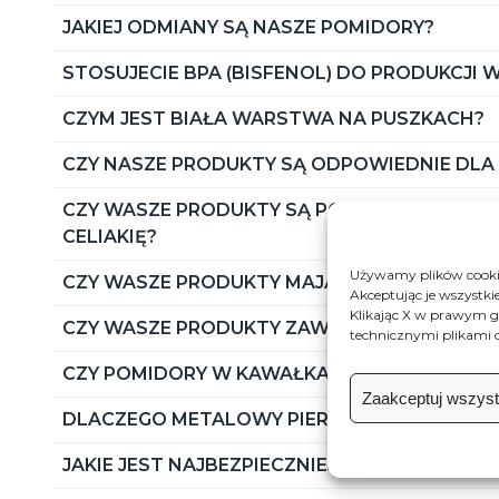
JAKIEJ ODMIANY SĄ NASZE POMIDORY?
STOSUJECIE BPA (BISFENOL) DO PRODUKCJI 
CZYM JEST BIAŁA WARSTWA NA PUSZKACH?
CZY NASZE PRODUKTY SĄ ODPOWIEDNIE DL
CZY WASZE PRODUKTY SĄ POZBAWIONE GLUT
CELIAKIĘ?
Używamy plików cookie
CZY WASZE PRODUKTY MAJĄ CERTYFIKACJĘ K
Akceptując je wszystki
Klikając X w prawym g
CZY WASZE PRODUKTY ZAWIERAJĄ KWAS CY
technicznymi plikami c
CZY POMIDORY W KAWAŁKACH CIRIO POZBAWI
Zaakceptuj wszystk
DLACZEGO METALOWY PIERŚCIEŃ URWAŁ SIĘ
JAKIE JEST NAJBEZPIECZNIEJSZE OPAKOWANI