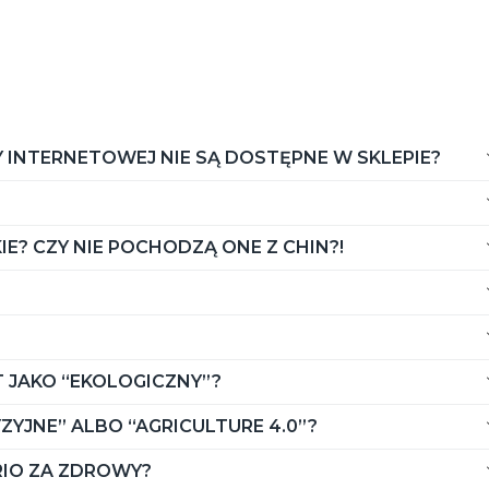
rwona
oszek
urydza
 INTERNETOWEJ NIE SĄ DOSTĘPNE W SKLEPIE?
? CZY NIE POCHODZĄ ONE Z CHIN?!
T JAKO “EKOLOGICZNY”?
YJNE” ALBO “AGRICULTURE 4.0”?
RIO ZA ZDROWY?