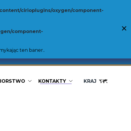
content/cirioplugins/oxygen/component-
xygen/component-
amykając ten baner..
BIORSTWO
KONTAKTY
KRAJ
Usługi gastronomiczne
Pomidory śliwkowe bez skórki
Pomidory w kawałkach
Bag in Box