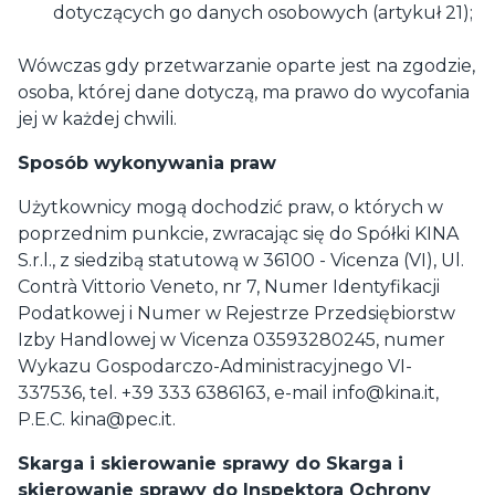
dotyczących go danych osobowych (artykuł 21);
Wówczas gdy przetwarzanie oparte jest na zgodzie,
osoba, której dane dotyczą, ma prawo do wycofania
jej w każdej chwili.
Sposób wykonywania praw
Użytkownicy mogą dochodzić praw, o których w
poprzednim punkcie, zwracając się do Spółki KINA
S.r.l., z siedzibą statutową w 36100 - Vicenza (VI), Ul.
Contrà Vittorio Veneto, nr 7, Numer Identyfikacji
Podatkowej i Numer w Rejestrze Przedsiębiorstw
Izby Handlowej w Vicenza 03593280245, numer
Wykazu Gospodarczo-Administracyjnego VI-
337536, tel. +39 333 6386163, e-mail
info@kina.it
,
P.E.C.
kina@pec.it
.
Skarga i skierowanie sprawy do Skarga i
skierowanie sprawy do Inspektora Ochrony