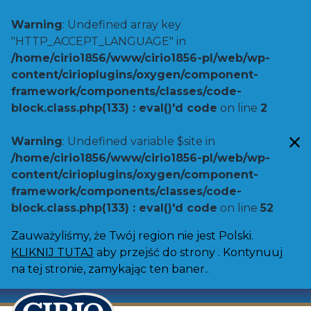
Warning
: Undefined array key
"HTTP_ACCEPT_LANGUAGE" in
/home/cirio1856/www/cirio1856-pl/web/wp-
content/cirioplugins/oxygen/component-
framework/components/classes/code-
block.class.php(133) : eval()'d code
on line
2
Warning
: Undefined variable $site in
/home/cirio1856/www/cirio1856-pl/web/wp-
content/cirioplugins/oxygen/component-
framework/components/classes/code-
block.class.php(133) : eval()'d code
on line
52
Zauważyliśmy, że Twój region nie jest Polski.
KLIKNIJ TUTAJ
aby przejść do strony . Kontynuuj
na tej stronie, zamykając ten baner..