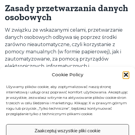
Zasady przetwarzania danych
osobowych
W związku ze wskazanymi celami, przetwarzanie
danych osobowych odbywa się poprzez środki
zarówno nieautomatyczne, czyli korzystanie z
pomocy manualnych (w formie papierowej), jak i
zautomatyzowane, za pomocą przyrządów
elektronicznych, informatycznych i
telematycznych, zgodnie z logiką organizacji i
Cookie Policy
przetwarzania bezpośrednio związaną z samymi
Używamy plików cookie, aby zoptymalizować naszą stronę
celami, i jakkolwiek poprzez odpowiednie środki
internetową i usługi oraz poprawić komfort użytkowania. Akceptując
gwarantujące bezpieczeństwo, integralność
je wszystkie, zezwalasz witrynie na aktywowanie plików cookie stron
fizyczną i poufność tychże danych, jak również
trzecich w celu śledzenia i marketingu. Klikając X w prawym górnym
rogu lub przycisk „Tylko techniczne”, będziesz kontynuować
chroniące przed utrata danych, użyciem
przeglądanie tylko z technicznymi plikami cookie.
niezgodnym z prawem lub niewłaściwym oraz
niedozwolonym dostępem.
Zaakceptuj wszystkie pliki cookie