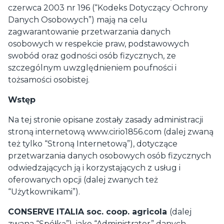
czerwca 2003 nr 196 (“Kodeks Dotyczący Ochrony
Danych Osobowych”) mają na celu
zagwarantowanie przetwarzania danych
osobowych w respekcie praw, podstawowych
swobód oraz godności osób fizycznych, ze
szczególnym uwzględnieniem poufności i
tożsamości osobistej.
Wstęp
Na tej stronie opisane zostały zasady administracji
stroną internetową www.cirio1856.com (dalej zwaną
też tylko “Stroną Internetową”), dotyczące
przetwarzania danych osobowych osób fizycznych
odwiedzających ją i korzystających z usług i
oferowanych opcji (dalej zwanych też
“Użytkownikami”).
CONSERVE ITALIA soc. coop. agricola
(dalej
zwana “Spółką”), jako “Administrator” danych,