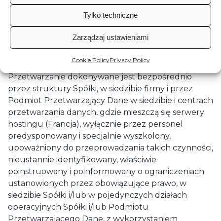
Według cytowanego prawa, przetwarzanie danych
w całości oparte będzie na zasadach poprawności,
Tylko techniczne
legalności, przejrzystości i ochrony poufności oraz
praw Użytkowników.
Zarządzaj ustawieniami
Miejsce przetwarzania danych
Cookie Policy
Privacy Policy
Przetwarzanie dokonywane jest bezpośrednio
przez struktury Spółki, w siedzibie firmy i przez
Podmiot Przetwarzający Dane w siedzibie i centrach
przetwarzania danych, gdzie mieszczą się serwery
hostingu (Francja), wyłącznie przez personel
predysponowany i specjalnie wyszkolony,
upoważniony do przeprowadzania takich czynności,
nieustannie identyfikowany, właściwie
poinstruowany i poinformowany o ograniczeniach
ustanowionych przez obowiązujące prawo, w
siedzibie Spółki i/lub w pojedynczych działach
operacyjnych Spółki i/lub Podmiotu
Przetwarzającego Dane, z wykorzystaniem