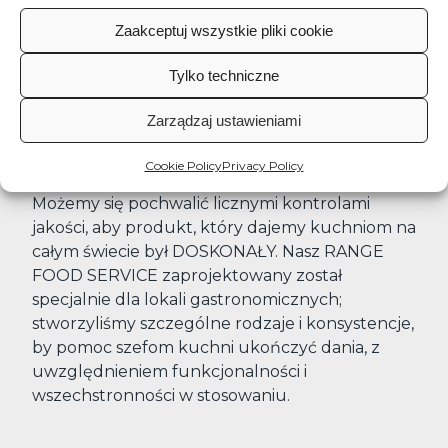
ograniczony, w porównaniu z technikami
Zaakceptuj wszystkie pliki cookie
naturalnymi. Uprawiamy rolnictwo precyzyjne
4.0, a zatem zasadne interwencje, straty wody
Tylko techniczne
równe zeru i interwencje wyspecjalizowane w
danym polu. Zbieramy i przetwarzamy nasz
Zarządzaj ustawieniami
produkt w ciągu 24 godzin, w celu zachowania
autentycznego smaku i świeżości surowców.
Cookie Policy
Privacy Policy
Możemy się pochwalić licznymi kontrolami
jakości, aby produkt, który dajemy kuchniom na
całym świecie był DOSKONAŁY. Nasz RANGE
FOOD SERVICE zaprojektowany został
specjalnie dla lokali gastronomicznych;
stworzyliśmy szczególne rodzaje i konsystencje,
by pomoc szefom kuchni ukończyć dania, z
uwzględnieniem funkcjonalności i
wszechstronności w stosowaniu.