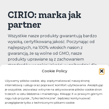
CIRIO: marka jak
partner
Wszystkie nasze produkty gwarantują bardzo
wysoką, certyfikowaną jakość. Poczynając od
najlepszych, na 100% włoskich nasion z
gwarancją, że są wolne od GMO, nasze
produkty uprawiane są z zachowaniem
standardów wysokiej jakości, w najbardziej dla
Cookie Policy
nich odpowiednich rejonach Włoch: Emilia
Romania, Maremma Toskania i Apulia.
Używamy plików cookie, aby zoptymalizować naszą stronę
internetową i usługi oraz poprawić komfort użytkowania. Akceptując
je wszystkie, zezwalasz witrynie na aktywowanie plików cookie stron
trzecich w celu śledzenia i marketingu. Klikając X w prawym górnym
Nasza produkcja może poszczycić się
rogu lub przycisk „Tylko techniczne”, będziesz kontynuować
certyfikacją „integrowanej" techniki, np. dba o
przeglądanie tylko z technicznymi plikami cookie.
ochronę środowiska, używając chemii w sposób