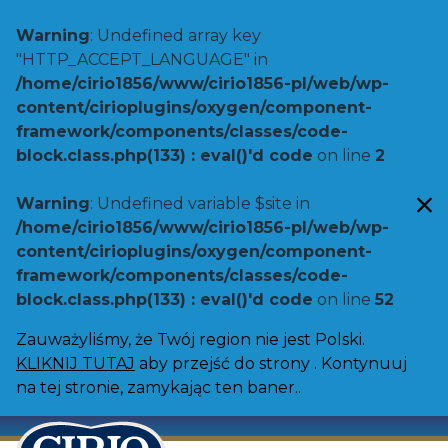
Warning
: Undefined array key
"HTTP_ACCEPT_LANGUAGE" in
/home/cirio1856/www/cirio1856-pl/web/wp-
content/cirioplugins/oxygen/component-
framework/components/classes/code-
block.class.php(133) : eval()'d code
on line
2
Warning
: Undefined variable $site in
/home/cirio1856/www/cirio1856-pl/web/wp-
content/cirioplugins/oxygen/component-
framework/components/classes/code-
block.class.php(133) : eval()'d code
on line
52
Zauważyliśmy, że Twój region nie jest Polski.
KLIKNIJ TUTAJ
aby przejść do strony . Kontynuuj
na tej stronie, zamykając ten baner..