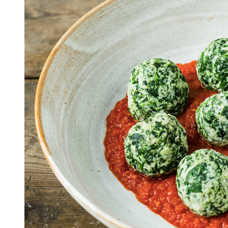
Koncentrat pomidorowy
Fasola Cze
Pomidorki koktajlowe
Zielony gr
Słodka kuk