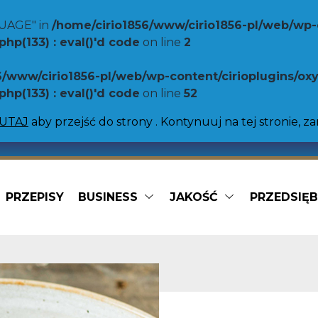
UAGE" in
/home/cirio1856/www/cirio1856-pl/web/wp-
p(133) : eval()'d code
on line
2
6/www/cirio1856-pl/web/wp-content/cirioplugins/o
p(133) : eval()'d code
on line
52
TUTAJ
aby przejść do strony . Kontynuuj na tej stronie, z
PRZEPISY
BUSINESS
JAKOŚĆ
PRZEDSIĘ
Gotowe dania
ellini
Sos do makaronu
Pizza sauce
tti
Organiczny
a duża maślana