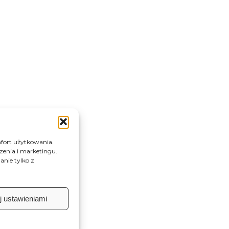
fort użytkowania.
dzenia i marketingu.
nie tylko z
isami
j ustawieniami