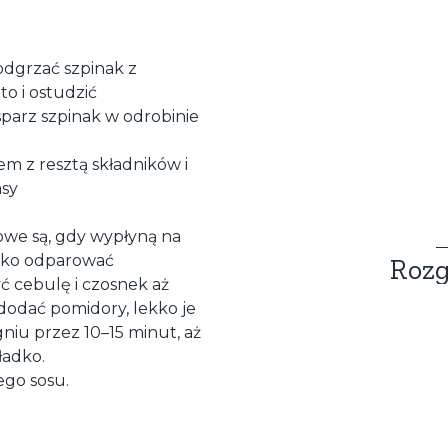
odgrzać szpinak z
to i ostudzić
sparz szpinak w odrobinie
em z resztą składników i
asy
owe są, gdy wypłyną na
ekko odparować
Rozg
 cebulę i czosnek aż
 dodać pomidory, lekko je
iu przez 10–15 minut, aż
ładko.
ego sosu.