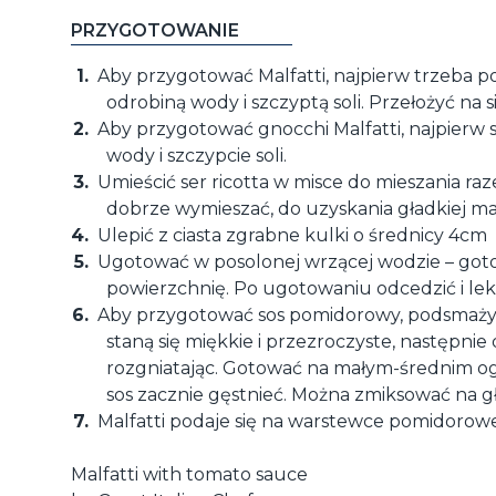
PRZYGOTOWANIE
Aby przygotować Malfatti, najpierw trzeba p
odrobiną wody i szczyptą soli. Przełożyć na si
Aby przygotować gnocchi Malfatti, najpierw 
wody i szczypcie soli.
Umieścić ser ricotta w misce do mieszania raz
dobrze wymieszać, do uzyskania gładkiej m
Ulepić z ciasta zgrabne kulki o średnicy 4cm
Ugotować w posolonej wrzącej wodzie – got
powierzchnię. Po ugotowaniu odcedzić i l
Aby przygotować sos pomidorowy, podsmażyć
staną się miękkie i przezroczyste, następnie
rozgniatając. Gotować na małym-średnim ogn
sos zacznie gęstnieć. Można zmiksować na g
Malfatti podaje się na warstewce pomidorow
Malfatti with tomato sauce