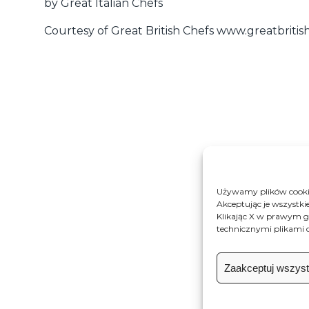
by Great Italian Chefs
Courtesy of Great British Chefs
www.greatbritis
Używamy plików cookie
Akceptując je wszystki
Klikając X w prawym g
technicznymi plikami c
Zain
Zaakceptuj wszystk