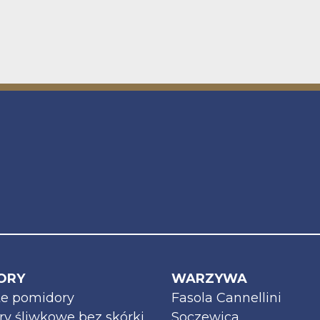
ORY
WARZYWA
te pomidory
Fasola Cannellini
y śliwkowe bez skórki
Soczewica