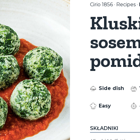
Cirio 1856
·
Recipes
·
rwona
Kluski
oszek
urydza
sose
pomi
Side dish
Easy
SKŁADNIKI