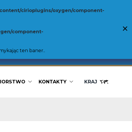
content/cirioplugins/oxygen/component-
xygen/component-
amykając ten baner..
BIORSTWO
KONTAKTY
KRAJ
Usługi gastronomiczne
Pomidory śliwkowe bez skórki
Pomidory w kawałkach
Bag in Box