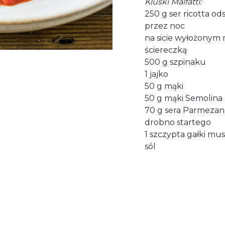
Kluski Malfatti:
250 g ser ricotta o
przez noc
na sicie wyłożonym
ściereczką
500 g szpinaku
1 jajko
50 g mąki
50 g mąki Semolina
70 g sera Parmezan
drobno startego
1 szczypta gałki mu
sól