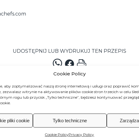
hchefs.com
UDOSTĘPNIJ LUB WYDRUKUJ TEN PRZEPIS
Cookie Policy
, aby zoptymalizować naszą stronę internetową i usługi oraz poprawić kom
e, zezwalasz witrynie na aktywowanie plików cookie stron trzecich w celu śle
órnym rogu lub przycisk „Tylko techniczne”, będziesz kontynuować przegląda
ookie.
spiruj się naszymi przep
ie pliki cookie
Tylko techniczne
Zarządza
z Rozgniecione pomidory
Cookie Policy
Privacy Policy