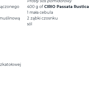
Prosty sos pomidorowy
dsączonego
400 g of
CIRIO Passata Rustica
1 mała cebula
 muślinową
2 ząbki czosnku
sól
szkatołowej