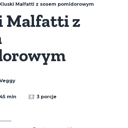
Kluski Malfatti z sosem pomidorowym
 Malfatti z
m
dorowym
Veggy
45 min
3 porcje