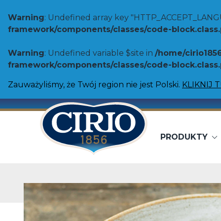
Warning
: Undefined array key "HTTP_ACCEPT_LANG
framework/components/classes/code-block.class.ph
Warning
: Undefined variable $site in
/home/cirio185
framework/components/classes/code-block.class.ph
Zauważyliśmy, że Twój region nie jest Polski.
KLIKNIJ 
PRODUKTY
Pomidory
Warzywa
Przetarte pomidory
Fasola Cann
Pomidory śliwkowe bez skórki
Soczewica
Pomidory w kawałkach
Ciecierzyca
Asortyment Toskanii
Fasola Borlo
Rozgniecione pomidory
Fasola biał