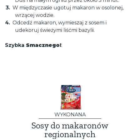
Duś na małym ogniu przez około 5 minut.
W międzyczasie ugotuj makaron w osolonej,
wrzącej wodzie.
Odcedź makaron, wymieszaj z sosem i
udekoruj świeżymi liśćmi bazylii.
Szybka
Smacznego!
:
WYKONANA
Sosy do makaronów
P
regionalnych
k