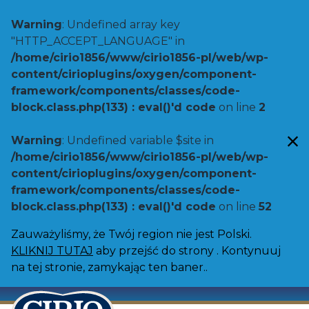
Warning
: Undefined array key
"HTTP_ACCEPT_LANGUAGE" in
/home/cirio1856/www/cirio1856-pl/web/wp-
content/cirioplugins/oxygen/component-
framework/components/classes/code-
block.class.php(133) : eval()'d code
on line
2
Warning
: Undefined variable $site in
/home/cirio1856/www/cirio1856-pl/web/wp-
content/cirioplugins/oxygen/component-
framework/components/classes/code-
block.class.php(133) : eval()'d code
on line
52
Zauważyliśmy, że Twój region nie jest Polski.
KLIKNIJ TUTAJ
aby przejść do strony . Kontynuuj
na tej stronie, zamykając ten baner..